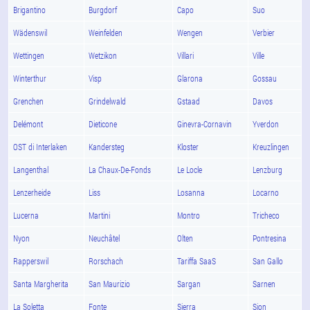
Brigantino
Burgdorf
Capo
Suo
Wädenswil
Weinfelden
Wengen
Verbier
Wettingen
Wetzikon
Villari
Ville
Winterthur
Visp
Glarona
Gossau
Grenchen
Grindelwald
Gstaad
Davos
Delémont
Dieticone
Ginevra-Cornavin
Yverdon
OST di Interlaken
Kandersteg
Kloster
Kreuzlingen
Langenthal
La Chaux-De-Fonds
Le Locle
Lenzburg
Lenzerheide
Liss
Losanna
Locarno
Lucerna
Martini
Montro
Tricheco
Nyon
Neuchâtel
Olten
Pontresina
Rapperswil
Rorschach
Tariffa SaaS
San Gallo
Santa Margherita
San Maurizio
Sargan
Sarnen
La Soletta
Fonte
Sierra
Sion