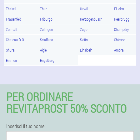
Thalwil
Thun
Uzwil
Fluelen
Frauenfeld
Friburgo
Herzogenbusch
Heerbrugg
Zermatt
Zofingen
Zugo
Champéry
Chateau-D-O
Sciaffusa
Svitto
Chiasso
Shura
Aigle
Einsideln
Ambra
Emmen
Engelberg
PER ORDINARE
REVITAPROST 50% SCONTO
Inserisci il tuo nome