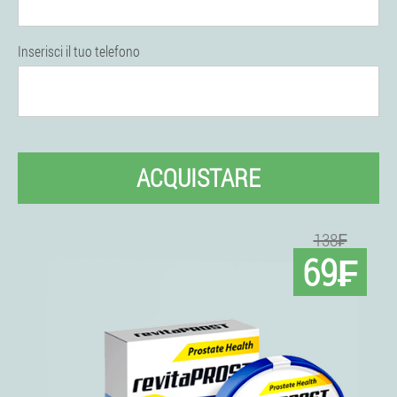
Inserisci il tuo telefono
ACQUISTARE
138₣
69₣