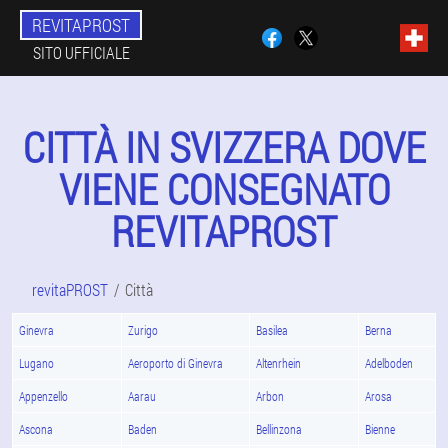
REVITAPROST
SITO UFFICIALE
CITTÀ IN SVIZZERA DOVE
VIENE CONSEGNATO
REVITAPROST
revitaPROST
Città
Ginevra
Zurigo
Basilea
Berna
Lugano
Aeroporto di Ginevra
Altenrhein
Adelboden
Appenzello
Aarau
Arbon
Arosa
Ascona
Baden
Bellinzona
Bienne